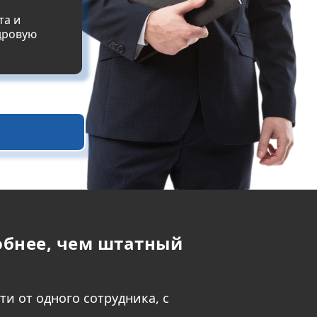
та и
дровую
обнее, чем штатный
и от одного сотрудника, с