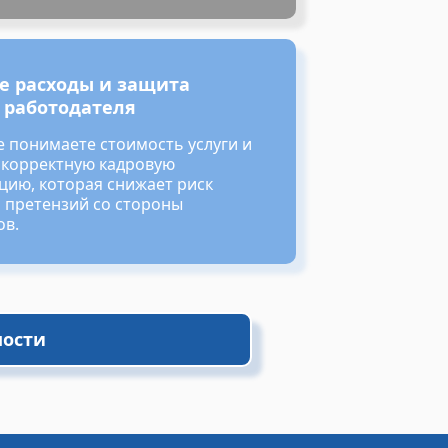
е расходы и защита
 работодателя
е понимаете стоимость услуги и
 корректную кадровую
цию, которая снижает риск
 претензий со стороны
ов.
мости