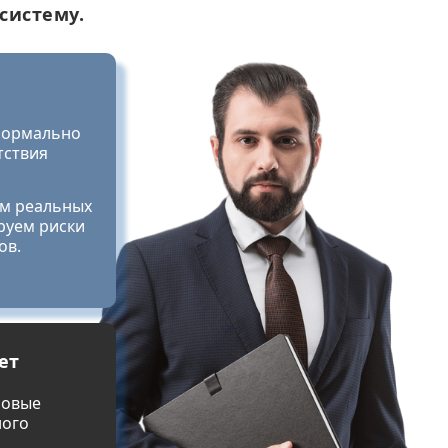
систему.
формально
тствия
ом реальных
руем риски
ов.
ет
ровые
ного