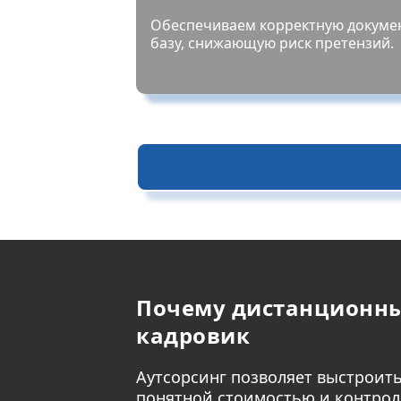
Обеспечиваем корректную докуме
базу, снижающую риск претензий.
Почему дистанционный
кадровик
Аутсорсинг позволяет выстроить
понятной стоимостью и контрол