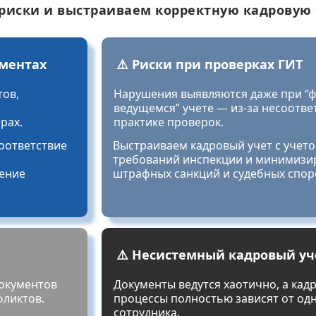
риски и выстраиваем корректную кадровую 
ументах
⚠️ Риски при проверках ГИТ
тов,
Нарушения выявляются даже при “
ведущемся” учете — из-за несоотве
рах.
практике проверок.
оответствие
Выстраиваем кадровый учет с учет
требований инспекции и минимизи
ение
штрафных санкций и судебных спор
⚠️ Несистемный кадровый уч
окументов
Документы ведутся хаотично, а кад
фликтов.
процессы полностью зависят от од
сотрудника.