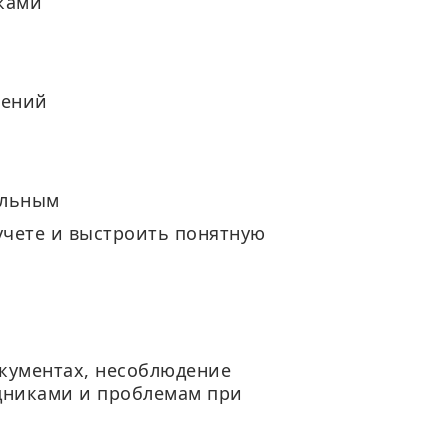
иками
нений
ильным
 учете и выстроить понятную
окументах, несоблюдение
удниками и проблемам при