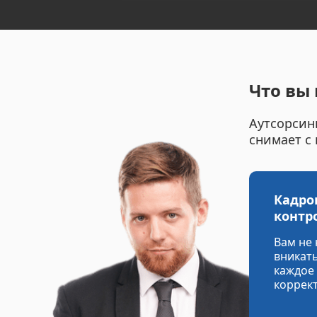
Что вы 
Аутсорсинг
снимает с
Кадро
контр
Вам не
вникат
каждое 
коррек