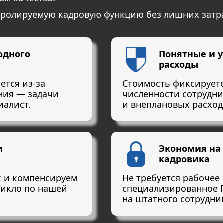
тролируемую кадровую функцию без лишних затра
одного
Понятные и 
расходы
ется из-за
Стоимость фиксируетс
ения — задачи
численности сотрудни
иалист.
и внеплановых расход
и
Экономия на
кадровика
к и компенсируем
Не требуется рабочее 
никло по нашей
специализированное 
на штатного сотрудни