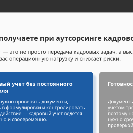
получаете при аутсорсинге кадров
 — это не просто передача кадровых задач, а вы
 вас операционную нагрузку и снижает риски.
вый учет без постоянного
Готовнос
оля
 нужно проверять документы,
Документы
ь в формулировки и контролировать
учетом тр
действие — кадровый учет ведётся
поэтому не
тно и своевременно.
нужно сро
проверкой