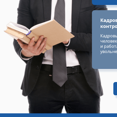
Кадров
контр
Кадровы
человек
и работ
увольне