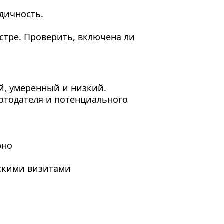
дичность.
стре. Проверить, включена ли
й, умеренный и низкий.
ботодателя и потенциального
рно
скими визитами