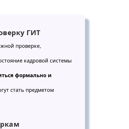
роверку ГИТ
ожной проверке,
состояние кадровой системы
иться формально и
огут стать предметом
еркам