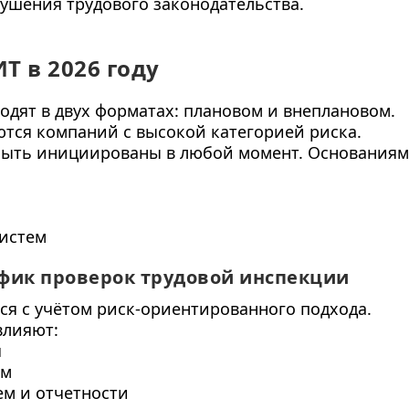
шения трудового законодательства.
Т в 2026 году
дят в двух форматах: плановом и внеплановом.
тся компаний с высокой категорией риска.
быть инициированы в любой момент. Основаниям
систем
афик проверок трудовой инспекции
ся с учётом риск-ориентированного подхода.
влияют:
я
ом
ем и отчетности