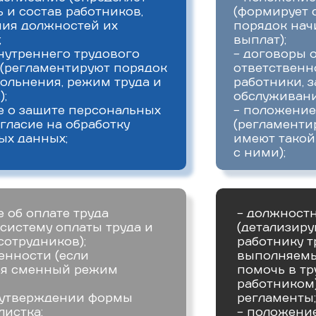
 и состав работников,
(формирует 
ия должностей их
порядок нач
;
выплат);
нутреннего трудового
- договоры 
 (регламентируют порядок
ответственно
ольнения, режим труда и
работники, 
);
обслуживани
е о защите персональных
- положение
гласие на обработку
(регламенти
ых данных;
имеют такой
с ними);
 об оплате труда
- должност
систему оплаты труда и
(детализир
сотрудников);
работнику т
енности (если
выполняемы
ся сменный режим
помочь в тр
работником)
б утверждении формы
регламенты;
листка;
- положение