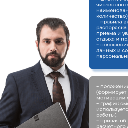
численность
наименован
количество)
- правила в
распорядка
приема и ув
отдыха и пр.
- положени
данных и со
персональн
- положение
(формирует 
мотивации 
- график см
использует
работы);
- приказ о
расчетного 