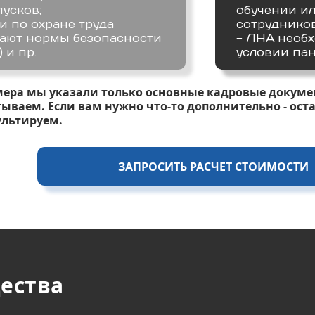
пусков;
обучении и
и по охране труда
сотрудников
вают нормы безопасности
- ЛНА необх
 и пр.
условии пан
мера мы указали только основные кадровые докуме
ываем. Если вам нужно что-то дополнительно - оста
ультируем.
ЗАПРОСИТЬ РАСЧЕТ СТОИМОСТИ
ества