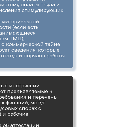
систему оплаты труда и
исления стимулирующих
о материальной
сти (если есть
занимающиеся
ем ТМЦ);
 о коммерческой тайне
рует сведения, которые
 статус и порядок работы
ные инструкции
уют предъявляемые к
ребования и перечень
х функций, могут
удовых спорах с
 и рабочие
 об аттестации,