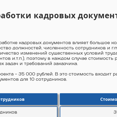
работки кадровых докумен
зработке кадровых документов влияет большое к
ество должностей, численность сотрудников и г
оличество изменений существенных условий труд
ов и.т.п.), поэтому в каждом случае стоимость
х задач и требований заказчика.
екта - 35 000 рублей. В это стоимость входит р
ментов для 10 сотрудников.
отрудников
Стоимо
удников
3