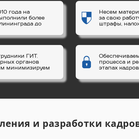
10 года на
Несем матери
Выполнили более
за свою рабо
алининграда до
штрафы, нало
трудники ГИТ.
Обеспечивае
орных органов
процесса и ре
мым минимизируем
этапах кадров
вления и разработки кадро