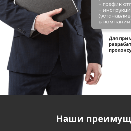
- график от
- инструкци
(устанавли
в компании)
Для при
разрабат
проконс
Наши преимущ