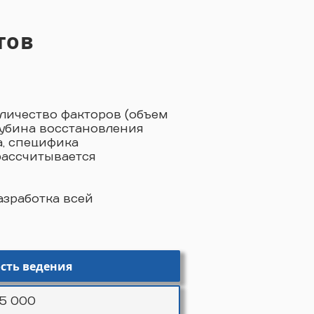
тов
оличество факторов (объем
лубина восстановления
а, специфика
 рассчитывается
азработка всей
сть ведения
5 000